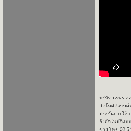
บริษัท นรพร คอม
อัตโนมัติแบบม
ประกันการใช้งา
กึ่งอัตโนมัติแ
ขาย โทร. 02-5