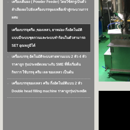
เครื่องเติมผง ( Powder Feeder) โดยใช้สกรูเป็นตัว
ลำเลียงผงไปยังเครื่องบรรจุผงเหลือเข้าสู่กระบวนการ
ผสม
เครื่องบรรจุครีม ,ของเหลว, ยาหม่อง กึ่งอัตโนมัติ
แบบมีระบบชุดกวนและระบบทำร้อนในตัวสามารถ
SET อุณหภูมิได้
เครื่องบรรจุ อัตโนมัติระบบสายพานแบบ 2 หัว 4 หัว
ราคาถูก รุ่นประหยัดเหมาะกับ SME ที่พึ่งเริ่มต้น
กิจการ ใช้บรรจุ ครีม เจล ของเหลว เป็นต้น
เครื่องบรรจุของเหลว ครีม กึ่งอัตโนมัติแบบ 2 หัว
Double head filling machine ราคาถูกรุ่นประหยัด