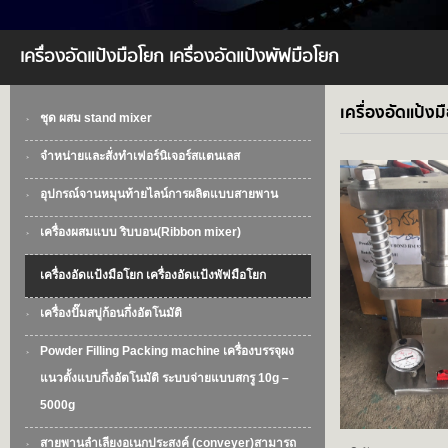
เครื่องอัดแป้งมือโยก เครื่องอัดแป้งพัฟมือโยก
เครื่องอัดแป้งม
ชุด ผสม stand mixer
จำหน่ายและสั่งทำเฟอร์นิเจอร์สแตนเลส
อุปกรณ์จานหมุนท้ายไลน์การผลิตแบบสายพาน
เครื่องผสมแบบ ริบบอน(Ribbon mixer)
เครื่องอัดแป้งมือโยก เครื่องอัดแป้งพัฟมือโยก
เครื่องปั๊มสบู่ก้อนกึ่งอัตโนมัติ
Powder Filling Packing machine เครื่องบรรจุผง
แนวตั้งแบบกึ่งอัตโนมัติ ระบบจ่ายแบบสกรู 10g –
5000g
สายพานลำเลียงอเนกประสงค์ (conveyer)สามารถ