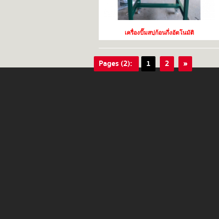
เครื่องปั๊มสบู่ก้อนกึ่งอัตโนมัติ
Pages (2):
1
2
»