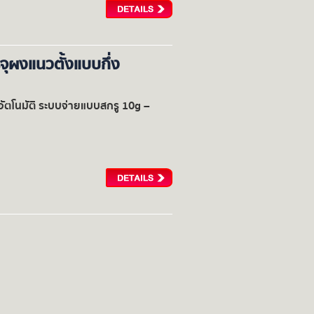
จุผงแนวตั้งแบบกึ่ง
อัตโนมัติ ระบบจ่ายแบบสกรู 10g –