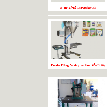
สายพานลำเลียงอเนกประสงค์
(conveyer)สามารถใช้ได้กับทั้ง เครื่องพิมพ์วัน
ที่ระบบ Inkjet ,ขวด,กล่อง,หลอดครีม
Powder Filling Packing machine เครื่องบรรจุ
ผงแนวตั้งแบบกึ่งอัตโนมัติ ระบบจ่ายแบบสก
รู 10g – 5000g